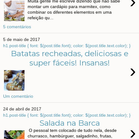
›
Muita gente me escreve dizendo que não sabe
montar um cardápio para marmitex, como
combinar os diferentes elementos em uma
refeição qu...
5 comentários
5 de maio de 2017
h1.post-title { font: $(post.title.font); color: $(post.title.text.color); }
Batatas recheadas, deliciosas e
super fáceis! Insanas!
›
Um comentário
24 de abril de 2017
h1.post-title { font: $(post.title.font); color: $(post.title.text.color); }
Salada na Barca
›
O pessoal tem colocado de tudo nela, desde
churrasco, hambúrguer, salgadinho, frutas,