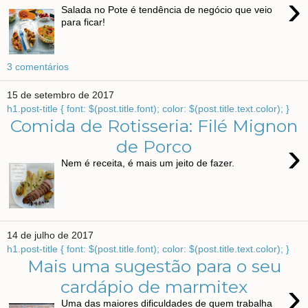
›
Salada no Pote é tendência de negócio que veio
para ficar!
3 comentários
15 de setembro de 2017
h1.post-title { font: $(post.title.font); color: $(post.title.text.color); }
Comida de Rotisseria: Filé Mignon
›
de Porco
Nem é receita, é mais um jeito de fazer.
14 de julho de 2017
h1.post-title { font: $(post.title.font); color: $(post.title.text.color); }
Mais uma sugestão para o seu
›
cardápio de marmitex
Uma das maiores dificuldades de quem trabalha