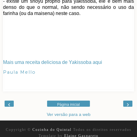
- existe um shoyu próprio para yakissoba, ele é bem mais
denso do que o normal, não sendo necessário o uso da
farinha (ou da maisena) neste caso.
Mais uma receita deliciosa de Yakissoba aqui
Paula Mello
‹
›
Página inicial
Ver versão para a web
Copyright ©
Cozinha do Quintal
Todos os direitos reservados
Template by
Elaine Gaspareto